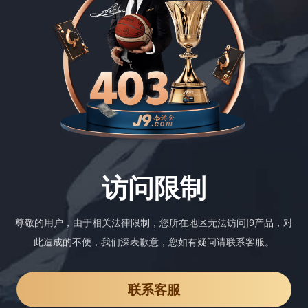
访问限制
尊敬的用户，由于相关法律限制，您所在地区无法访问J9产品，对
此造成的不便，我们深表歉意，您如有疑问请联系客服。
联系客服